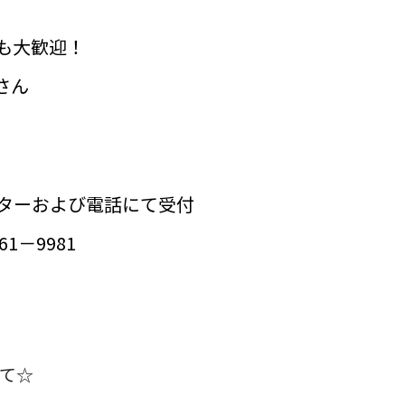
も大歓迎！
さん
ンターおよび電話にて受付
－9981
えて☆