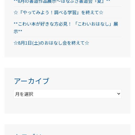
**8月の書道作品展示～はなぶさ書道会『夏』**
☆『やってみよう！調べる学習』を終えて☆
**こわい本が好きな方必見！ 「こわいおはなし」展
示**
☆8月1日(土)のおはなし会を終えて☆
アーカイブ
ア
ー
カ
イ
ブ