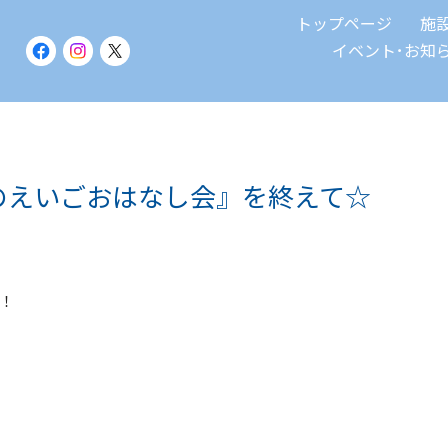
トップページ
施
イベント･お知
kleのえいごおはなし会』を終えて☆
！