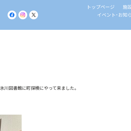
トップページ
施
イベント･お知
が氷川図書館に町探検にやって来ました。