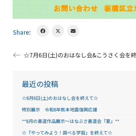
Share:
☆7月6日(土)のおはなし会&こうさく会を
最近の投稿
☆8月8日(土)のおはなし会を終えて☆
特別展示 令和8年熊本地震復興応援
**8月の書道作品展示～はなぶさ書道会『夏』**
☆『やってみよう！調べる学習』を終えて☆