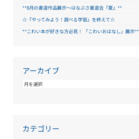
**8月の書道作品展示～はなぶさ書道会『夏』**
☆『やってみよう！調べる学習』を終えて☆
**こわい本が好きな方必見！ 「こわいおはなし」展示**
アーカイブ
ア
ー
カ
イ
ブ
カテゴリー