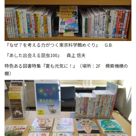
『なぜ？を考える力がつく東京科学館めぐり』 G.B.
『あした出会える昆虫100』 森上 信夫
特色ある図書特集『夏も元気に！』（場所：2F 検索機横の
棚）