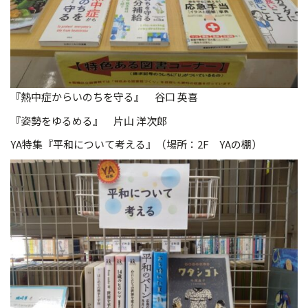
『熱中症からいのちを守る』 谷口 英喜
『姿勢をゆるめる』 片山 洋次郎
YA特集『平和について考える』（場所：2F YAの棚）