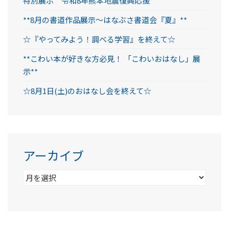
特別展示 令和8年熊本地震復興応援
**8月の書道作品展示～はなぶさ書道会『夏』**
☆『やってみよう！調べる学習』を終えて☆
**こわい本が好きな方必見！ 「こわいおはなし」展
示**
☆8月1日(土)のおはなし会を終えて☆
アーカイブ
ア
ー
カ
イ
ブ