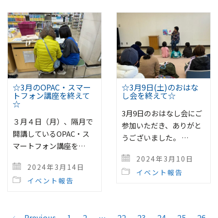
☆3月のOPAC・スマー
☆3月9日(土)のおはな
トフォン講座を終えて
し会を終えて☆
☆
3月9日のおはなし会にご
３月４日（月）、隔月で
参加いただき、ありがと
開講しているOPAC・ス
うございました。 …
マートフォン講座を…
2024年3月10日
2024年3月14日
イベント報告
イベント報告
Previous
1
2
…
22
23
24
25
26