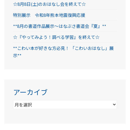
☆8月8日(土)のおはなし会を終えて☆
特別展示 令和8年熊本地震復興応援
**8月の書道作品展示～はなぶさ書道会『夏』**
☆『やってみよう！調べる学習』を終えて☆
**こわい本が好きな方必見！ 「こわいおはなし」展
示**
アーカイブ
ア
ー
カ
イ