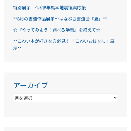
特別展示 令和8年熊本地震復興応援
**8月の書道作品展示～はなぶさ書道会『夏』**
☆『やってみよう！調べる学習』を終えて☆
**こわい本が好きな方必見！ 「こわいおはなし」展
示**
アーカイブ
ア
ー
カ
イ
ブ