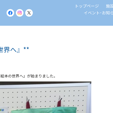
トップページ
施
イベント･お知
世界へ』**
布絵本の世界へ』が始まりました。